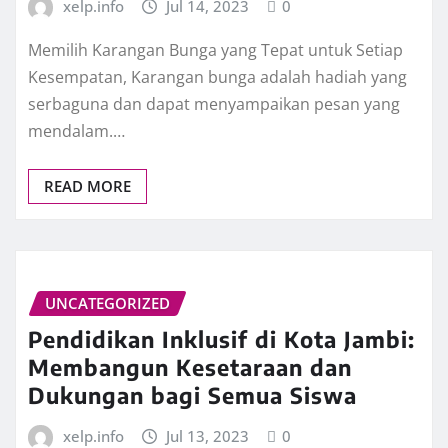
xelp.info
Jul 14, 2023
0
Memilih Karangan Bunga yang Tepat untuk Setiap
Kesempatan, Karangan bunga adalah hadiah yang
serbaguna dan dapat menyampaikan pesan yang
mendalam.…
READ MORE
UNCATEGORIZED
Pendidikan Inklusif di Kota Jambi:
Membangun Kesetaraan dan
Dukungan bagi Semua Siswa
xelp.info
Jul 13, 2023
0