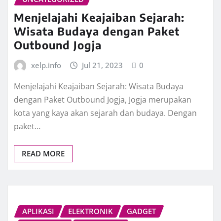
Menjelajahi Keajaiban Sejarah:
Wisata Budaya dengan Paket
Outbound Jogja
xelp.info
Jul 21, 2023
0
Menjelajahi Keajaiban Sejarah: Wisata Budaya
dengan Paket Outbound Jogja, Jogja merupakan
kota yang kaya akan sejarah dan budaya. Dengan
paket…
READ MORE
APLIKASI
ELEKTRONIK
GADGET