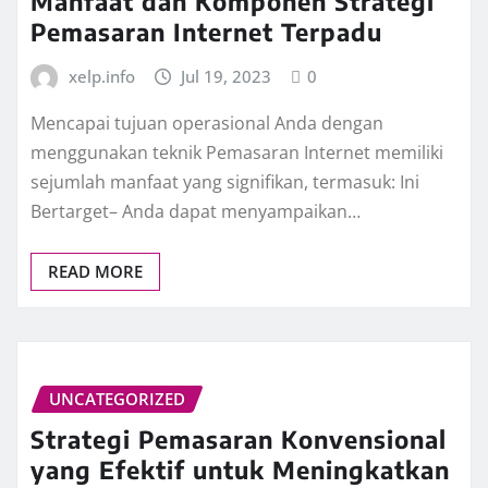
Manfaat dan Komponen Strategi
Pemasaran Internet Terpadu
xelp.info
Jul 19, 2023
0
Mencapai tujuan operasional Anda dengan
menggunakan teknik Pemasaran Internet memiliki
sejumlah manfaat yang signifikan, termasuk: Ini
Bertarget– Anda dapat menyampaikan…
READ MORE
UNCATEGORIZED
Strategi Pemasaran Konvensional
yang Efektif untuk Meningkatkan