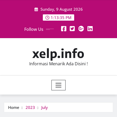
Skip
Sunday, 9 August 2026
to
content
1:13:35 PM
Follow Us
xelp.info
Informasi Menarik Ada Disini !
Home
2023
July