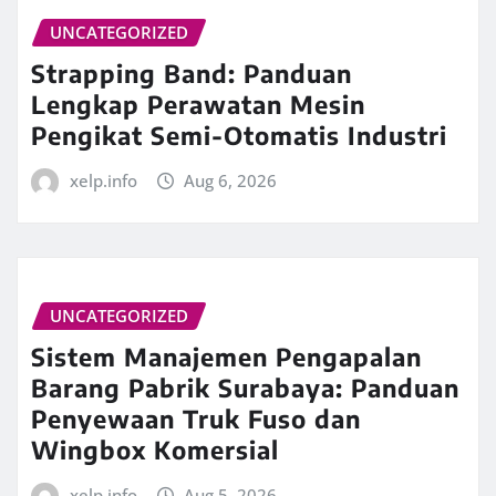
UNCATEGORIZED
Strapping Band: Panduan
Lengkap Perawatan Mesin
Pengikat Semi-Otomatis Industri
xelp.info
Aug 6, 2026
UNCATEGORIZED
Sistem Manajemen Pengapalan
Barang Pabrik Surabaya: Panduan
Penyewaan Truk Fuso dan
Wingbox Komersial
xelp.info
Aug 5, 2026