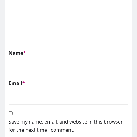
Name
*
Email
*
Save my name, email, and website in this browser
for the next time I comment.