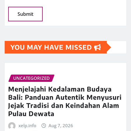
YOU MAY HAVE MISSED
UNCATEGORIZED
Menjelajahi Kedalaman Budaya
Bali: Panduan Autentik Menyusuri
Jejak Tradisi dan Keindahan Alam
Pulau Dewata
xelp.info
Aug 7, 2026