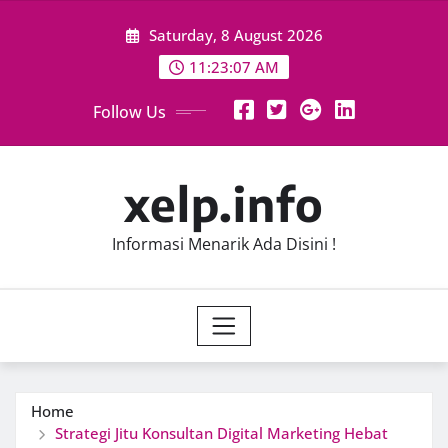
Skip
Saturday, 8 August 2026
to
content
11:23:08 AM
Follow Us
xelp.info
Informasi Menarik Ada Disini !
Home
Strategi Jitu Konsultan Digital Marketing Hebat