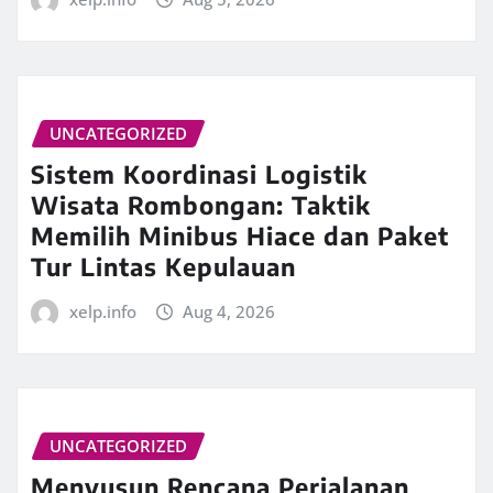
UNCATEGORIZED
Sistem Koordinasi Logistik
Wisata Rombongan: Taktik
Memilih Minibus Hiace dan Paket
Tur Lintas Kepulauan
xelp.info
Aug 4, 2026
UNCATEGORIZED
Menyusun Rencana Perjalanan