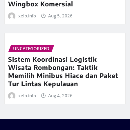
Wingbox Komersial
xelp.info
Aug 5, 2026
UNCATEGORIZED
Sistem Koordinasi Logistik
Wisata Rombongan: Taktik
Memilih Minibus Hiace dan Paket
Tur Lintas Kepulauan
xelp.info
Aug 4, 2026