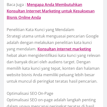
Baca Juga :
Mengapa Anda Membutuhkan
Konsultan Internet Marketing untuk Kesuksesan
Bisnis Online Anda
Penelitian Kata Kunci yang Mendalam
Strategi utama untuk menguasai pencarian Google
adalah dengan melakukan penelitian kata kunci
yang mendalam.
Konsultan internet marketing
hebat akan mengidentifikasi kata kunci yang relevan
dan banyak dicari oleh audiens target. Dengan
memilih kata kunci yang tepat, konten dan halaman
website bisnis Anda memiliki peluang lebih besar
untuk muncul di peringkat teratas hasil pencarian.
Optimalisasi SEO On-Page
Optimalisasi SEO on-page adalah langkah penting
dalam upaya mencapai peringkat teratas di hasil