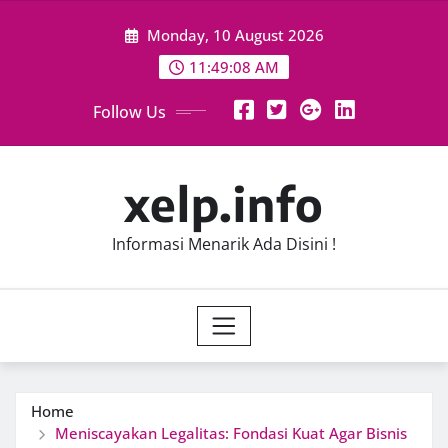
Skip
Monday, 10 August 2026
to
content
11:49:09 AM
Follow Us
xelp.info
Informasi Menarik Ada Disini !
Home
Meniscayakan Legalitas: Fondasi Kuat Agar Bisnis