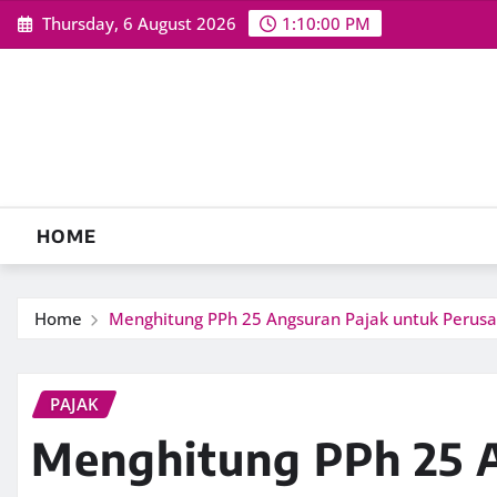
Skip
Thursday, 6 August 2026
1:10:01 PM
to
content
HOME
Home
Menghitung PPh 25 Angsuran Pajak untuk Perus
PAJAK
Menghitung PPh 25 