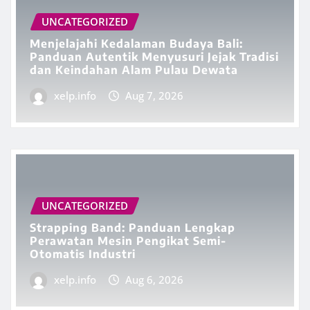
UNCATEGORIZED
Menjelajahi Kedalaman Budaya Bali:
Panduan Autentik Menyusuri Jejak Tradisi
dan Keindahan Alam Pulau Dewata
xelp.info
Aug 7, 2026
UNCATEGORIZED
Strapping Band: Panduan Lengkap
Perawatan Mesin Pengikat Semi-
Otomatis Industri
xelp.info
Aug 6, 2026