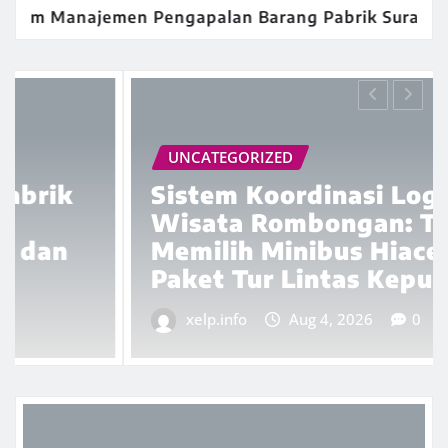
ngapalan Barang Pabrik Surabaya: Panduan Penyewa
UNCATEGORIZED
Sistem Koordinasi Logistik
Wisata Rombongan: Taktik
Memilih Minibus Hiace dan
Paket Tur Lintas Kepulauan
xelp.info
Aug 4, 2026
0