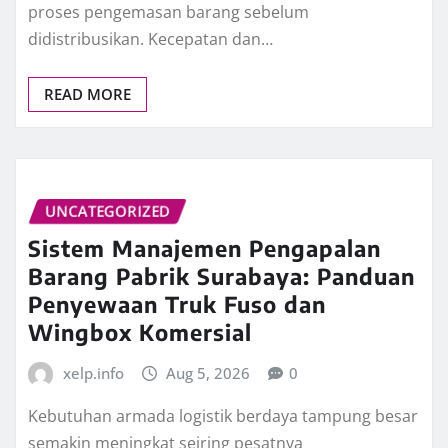
proses pengemasan barang sebelum
didistribusikan. Kecepatan dan…
READ MORE
UNCATEGORIZED
Sistem Manajemen Pengapalan
Barang Pabrik Surabaya: Panduan
Penyewaan Truk Fuso dan
Wingbox Komersial
xelp.info
Aug 5, 2026
0
Kebutuhan armada logistik berdaya tampung besar
semakin meningkat seiring pesatnya