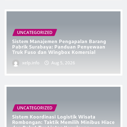
UNCATEGORIZED
Sistem Manajemen Pengapalan Barang
Pabrik Surabaya: Panduan Penyewaan
Truk Fuso dan Wingbox Komersial
xelp.info
Aug 5, 2026
UNCATEGORIZED
Sistem Koordinasi Logistik Wisata
Rombongan: Taktik Memilih Minibus Hiace