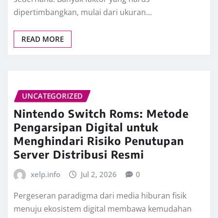
dipertimbangkan, mulai dari ukuran…
READ MORE
UNCATEGORIZED
Nintendo Switch Roms: Metode
Pengarsipan Digital untuk
Menghindari Risiko Penutupan
Server Distribusi Resmi
xelp.info
Jul 2, 2026
0
Pergeseran paradigma dari media hiburan fisik
menuju ekosistem digital membawa kemudahan