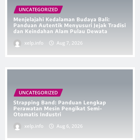
UNCATEGORIZED
Menjelajahi Kedalaman Budaya Bali:
Panduan Autentik Menyusuri Jejak Tradisi
dan Keindahan Alam Pulau Dewata
xelp.info
Aug 7, 2026
UNCATEGORIZED
Strapping Band: Panduan Lengkap
Perawatan Mesin Pengikat Semi-
Otomatis Industri
xelp.info
Aug 6, 2026