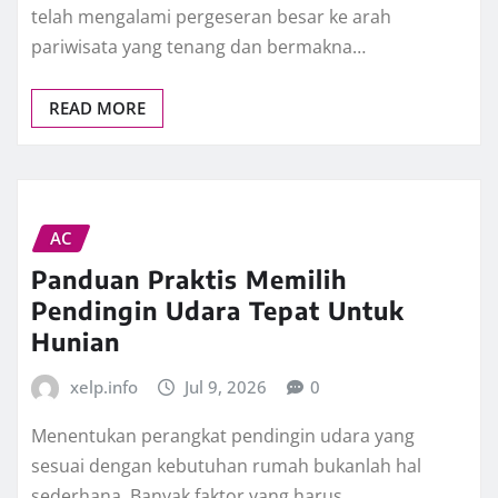
telah mengalami pergeseran besar ke arah
pariwisata yang tenang dan bermakna…
READ MORE
AC
Panduan Praktis Memilih
Pendingin Udara Tepat Untuk
Hunian
xelp.info
Jul 9, 2026
0
Menentukan perangkat pendingin udara yang
sesuai dengan kebutuhan rumah bukanlah hal
sederhana. Banyak faktor yang harus