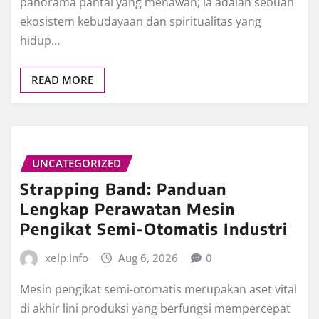
panorama pantai yang menawan; ia adalah sebuah
ekosistem kebudayaan dan spiritualitas yang
hidup…
READ MORE
UNCATEGORIZED
Strapping Band: Panduan
Lengkap Perawatan Mesin
Pengikat Semi-Otomatis Industri
xelp.info
Aug 6, 2026
0
Mesin pengikat semi-otomatis merupakan aset vital
di akhir lini produksi yang berfungsi mempercepat