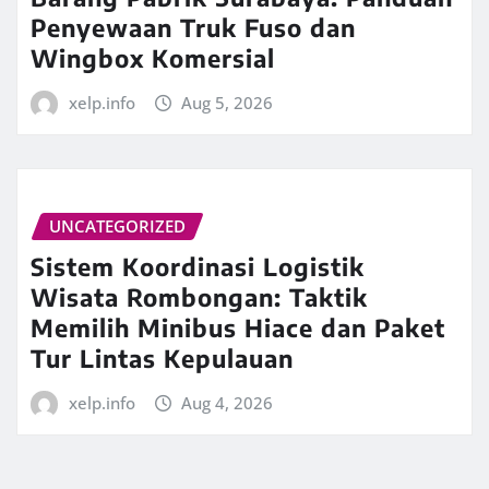
Penyewaan Truk Fuso dan
Wingbox Komersial
xelp.info
Aug 5, 2026
UNCATEGORIZED
Sistem Koordinasi Logistik
Wisata Rombongan: Taktik
Memilih Minibus Hiace dan Paket
Tur Lintas Kepulauan
xelp.info
Aug 4, 2026