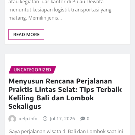
atau kegiatan luar kantor di Pulau Dewata
menuntut kesiapan logistik transportasi yang
matang. Memilih jenis…
READ MORE
UNCATEGORIZED
Menyusun Rencana Perjalanan
Praktis Lintas Selat: Tips Terbaik
Keliling Bali dan Lombok
Sekaligus
xelp.info
Jul 17, 2026
0
Gaya perjalanan wisata di Bali dan Lombok saat ini